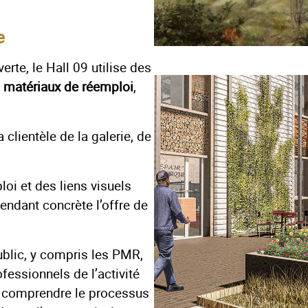
e
rte, le Hall 09 utilise des
e
matériaux de réemploi
,
la clientèle de la galerie, de
oi et des liens visuels
rendant concrète l’offre de
ublic, y compris les PMR,
ofessionnels de l’activité
ux comprendre le processus