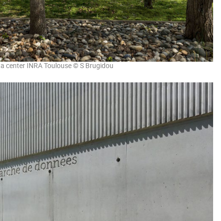
a center INRA Toulouse © S Brugidou