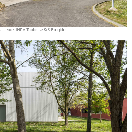
a center INRA Toulouse © S Brugidou