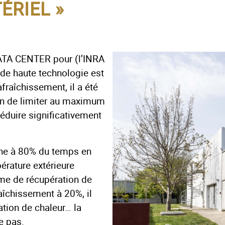
ÉRIEL »
 DATA CENTER pour (l’INRA
 de haute technologie est
raîchissement, il a été
in de limiter au maximum
éduire significativement
ne à 80% du temps en
pérature extérieure
ème de récupération de
raîchissement à 20%, il
ation de chaleur… la
e pas.