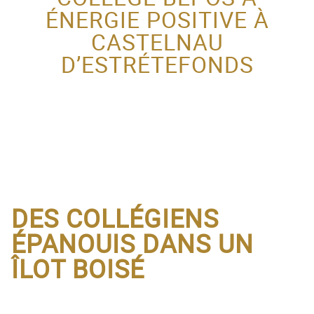
ÉNERGIE POSITIVE À
ACTEUR DE LA
CASTELNAU
PROTECTION DE
D’ESTRÉTEFONDS
L’ENFANCE
DES COLLÉGIENS
ÉPANOUIS DANS UN
ÎLOT BOISÉ