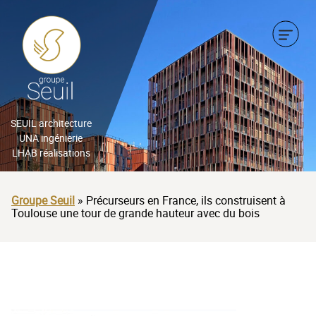
CHEF D’ENTREPRISE
INDUSTRIEL
BAILLEUR SOCIAL &
PROMOTEUR
CHEF D’ENTREPRISE
SEUIL architecture
UNA ingénierie
ARCHITECTE, BUREAU
LHAB réalisations
BAILLEUR SOCIAL &
D’ÉTUDES, AMO
PROMOTEUR
Groupe Seuil
»
Précurseurs en France, ils construisent à
ORGANISME PUBLIC &
Toulouse une tour de grande hauteur avec du bois
ARCHITECTE, BUREAU
AMÉNAGEUR
D’ÉTUDES, AMO
ACTEUR DE LA
ORGANISME PUBLIC &
PROTECTION DE
AMÉNAGEUR
L’ENFANCE