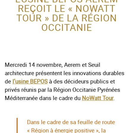
REÇOIT LE « NOWATT
ACTEUR DE LA
TOUR » DE LA RÉGION
PROTECTION DE
OCCITANIE
L’ENFANCE
Mercredi 14 novembre, Aerem et Seuil
architecture présentent les innovations durables
de
l’usine BEPOS
à des décideurs publics et
privés réunis par la Région Occitanie Pyrénées
Méditerranée dans le cadre du
NoWatt Tour
.
Dans le cadre de sa feuille de route
« Région à énergie positive », la