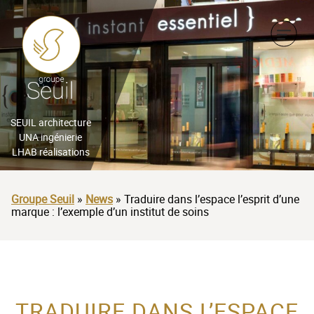
CHEF D’ENTREPRISE
INDUSTRIEL
BAILLEUR SOCIAL &
PROMOTEUR
CHEF D’ENTREPRISE
SEUIL architecture
UNA ingénierie
ARCHITECTE, BUREAU
LHAB réalisations
BAILLEUR SOCIAL &
D’ÉTUDES, AMO
PROMOTEUR
Groupe Seuil
»
News
»
Traduire dans l’espace l’esprit d’une
ORGANISME PUBLIC &
marque : l’exemple d’un institut de soins
ARCHITECTE, BUREAU
AMÉNAGEUR
D’ÉTUDES, AMO
ACTEUR DE LA
ORGANISME PUBLIC &
PROTECTION DE
AMÉNAGEUR
TRADUIRE DANS L’ESPACE
L’ENFANCE