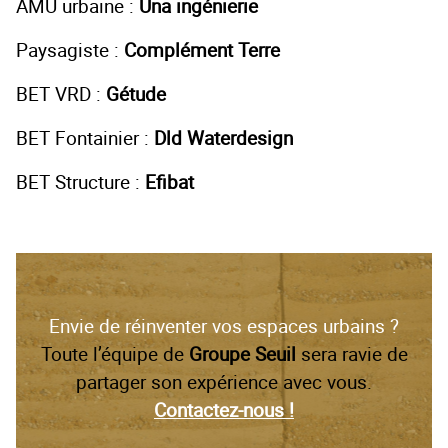
AMU urbaine :
Una ingénierie
Paysagiste :
Complément Terre
BET VRD :
Gétude
BET Fontainier :
Dld Waterdesign
BET Structure :
Efibat
Envie de réinventer vos espaces urbains ?
Toute l’équipe de
Groupe Seuil
sera ravie de
partager son expérience avec vous.
Contactez-nous !