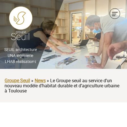
CHEF D’ENTREPRISE
INDUSTRIEL
BAILLEUR SOCIAL &
PROMOTEUR
CHEF D’ENTREPRISE
SEUIL architecture
UNA ingénierie
ARCHITECTE, BUREAU
LHAB réalisations
BAILLEUR SOCIAL &
D’ÉTUDES, AMO
PROMOTEUR
Groupe Seuil
»
News
»
Le Groupe seuil au service d’un
ORGANISME PUBLIC &
nouveau modèle d’habitat durable et d’agriculture urbaine
ARCHITECTE, BUREAU
à Toulouse
AMÉNAGEUR
D’ÉTUDES, AMO
ACTEUR DE LA
ORGANISME PUBLIC &
PROTECTION DE
AMÉNAGEUR
L’ENFANCE