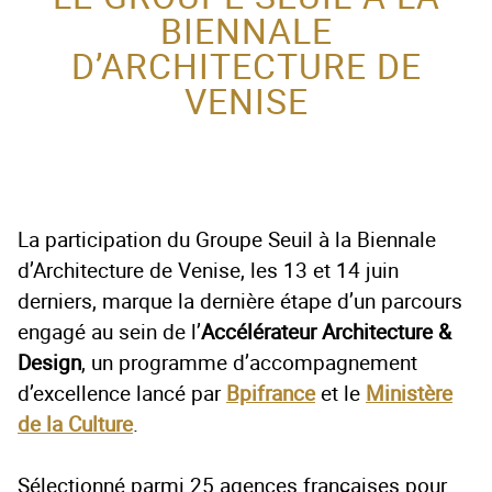
BIENNALE
ACTEUR DE LA
D’ARCHITECTURE DE
PROTECTION DE
VENISE
L’ENFANCE
La participation du Groupe Seuil à la Biennale
d’Architecture de Venise, les 13 et 14 juin
derniers, marque la dernière étape d’un parcours
engagé au sein de l’
Accélérateur Architecture &
Design
, un programme d’accompagnement
d’excellence lancé par
Bpifrance
et le
Ministère
de la Culture
.
Sélectionné parmi 25 agences françaises pour