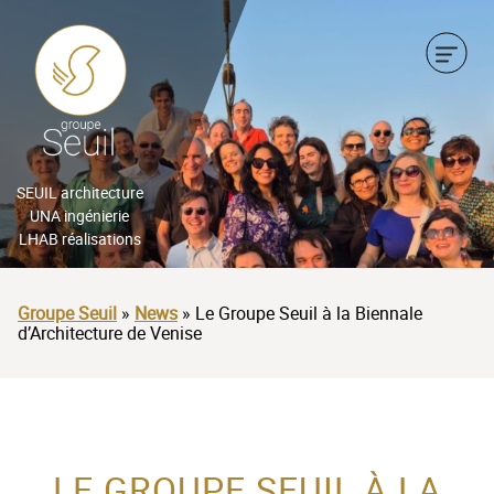
CHEF D’ENTREPRISE
INDUSTRIEL
BAILLEUR SOCIAL &
PROMOTEUR
CHEF D’ENTREPRISE
SEUIL architecture
UNA ingénierie
ARCHITECTE, BUREAU
LHAB réalisations
BAILLEUR SOCIAL &
D’ÉTUDES, AMO
PROMOTEUR
Groupe Seuil
»
News
»
Le Groupe Seuil à la Biennale
ORGANISME PUBLIC &
d’Architecture de Venise
ARCHITECTE, BUREAU
AMÉNAGEUR
D’ÉTUDES, AMO
ACTEUR DE LA
ORGANISME PUBLIC &
PROTECTION DE
AMÉNAGEUR
LE GROUPE SEUIL À LA
L’ENFANCE