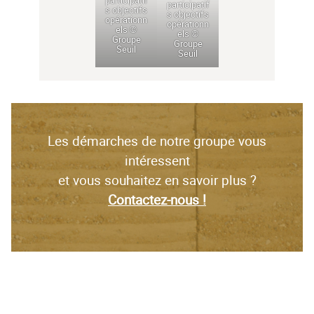
participatif
participatif
s objectifs
s objectifs
opérationn
opérationn
els ©
els ©
Groupe
Groupe
Seuil
Seuil
Les démarches de notre groupe vous
intéressent
et vous souhaitez en savoir plus ?
Contactez-nous !