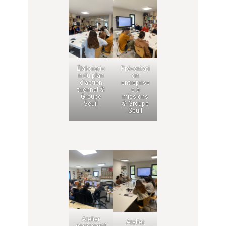
Élaboratio
Présentati
n du plan
on
d’action
entreprise
triennal ©
s à
Groupe
missions
Seuil
© Groupe
Seuil
Atelier
Atelier