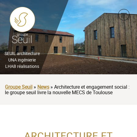
CHEF D’ENTREPRISE
INDUSTRIEL
BAILLEUR SOCIAL &
PROMOTEUR
CHEF D’ENTREPRISE
SEUIL architecture
UNA ingénierie
ARCHITECTE, BUREAU
LHAB réalisations
BAILLEUR SOCIAL &
D’ÉTUDES, AMO
PROMOTEUR
Groupe Seuil
»
News
»
Architecture et engagement social :
ORGANISME PUBLIC &
le groupe seuil livre la nouvelle MECS de Toulouse
ARCHITECTE, BUREAU
AMÉNAGEUR
D’ÉTUDES, AMO
ACTEUR DE LA
ORGANISME PUBLIC &
PROTECTION DE
AMÉNAGEUR
ARCHITECTURE ET
L’ENFANCE