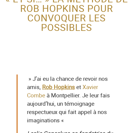
ROB HOPKINS POUR
ACTEUR DE LA
CONVOQUER LES
PROTECTION DE
POSSIBLES
L’ENFANCE
» J’ai eu la chance de revoir nos
amis,
Rob Hopkins
et
Xavier
Combe
à Montpellier. Je leur fais
aujourd’hui, un témoignage
respectueux qui fait appel à nos
imaginations «