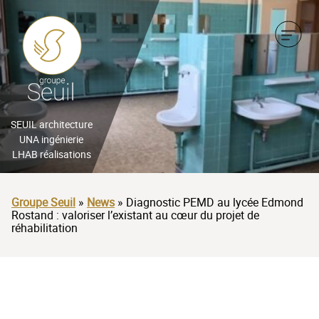
CHEF D’ENTREPRISE
INDUSTRIEL
BAILLEUR SOCIAL &
PROMOTEUR
CHEF D’ENTREPRISE
SEUIL architecture
UNA ingénierie
ARCHITECTE, BUREAU
LHAB réalisations
BAILLEUR SOCIAL &
D’ÉTUDES, AMO
PROMOTEUR
Groupe Seuil
»
News
»
Diagnostic PEMD au lycée Edmond
ORGANISME PUBLIC &
Rostand : valoriser l’existant au cœur du projet de
ARCHITECTE, BUREAU
réhabilitation
AMÉNAGEUR
D’ÉTUDES, AMO
ACTEUR DE LA
ORGANISME PUBLIC &
PROTECTION DE
AMÉNAGEUR
L’ENFANCE