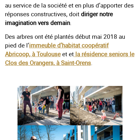
au service de la société et en plus d’apporter des
réponses constructives, doit
diriger notre
imagination vers demain
.
Des arbres ont été plantés début mai 2018 au
pied de l’
immeuble d’habitat coopératif
Abricoop, à Toulouse
et et
la résidence seniors le
Clos des Orangers, à Saint-Orens
.